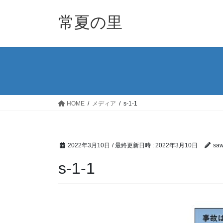
コ
ナ
ン
ビ
常夏の里
テ
ゲ
ン
ー
ツ
シ
へ
ョ
ス
ン
キ
に
ッ
移
HOME
メディア
s-1-1
プ
動
2022年3月10日
/ 最終更新日時 :
2022年3月10日
sa
s-1-1