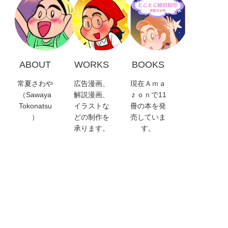
ABOUT
WORKS
BOOKS
常夏さわや
広告漫画、
現在Ａｍａ
（Sawaya
解説漫画、
ｚｏｎで11
Tokonatsu
イラストな
冊の本を発
）
どの制作を
売していま
承ります。
す。