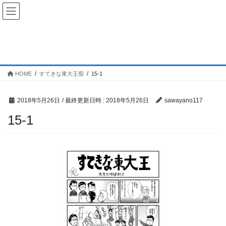
コ
ナ
常夏の里
ン
ビ
テ
ゲ
ン
ー
投稿
ツ
シ
へ
ョ
ス
ン
HOME
すてきな東大王⑮
15-1
キ
に
ッ
移
プ
動
2018年5月26日
/ 最終更新日時 :
2018年5月26日
sawayano117
15-1